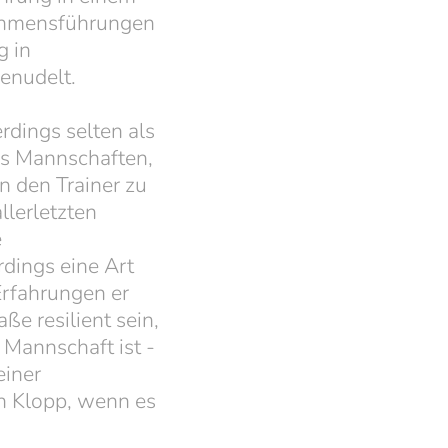
nehmensführungen
g in
enudelt.
rdings selten als
ass Mannschaften,
 den Trainer zu
llerletzten
e
rdings eine Art
Erfahrungen er
e resilient sein,
 Mannschaft ist -
einer
en Klopp, wenn es