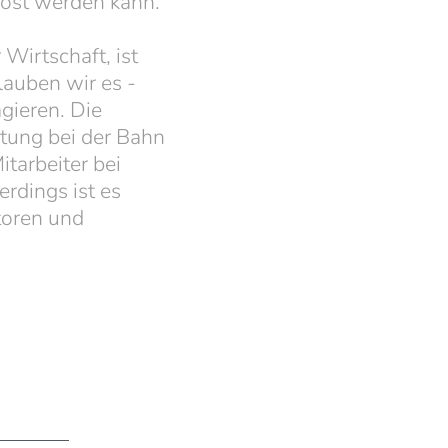
löst werden kann.
Wirtschaft, ist
lauben wir es -
gieren. Die
ätung bei der Bahn
tarbeiter bei
rdings ist es
toren und