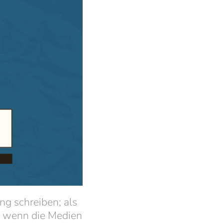
g schreiben; als
n, wenn die Medien