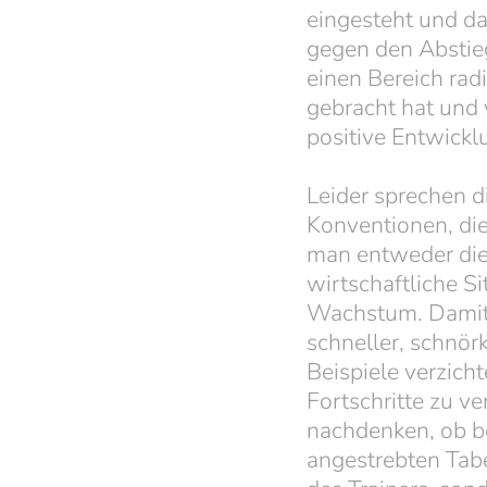
eingesteht und da
gegen den Abstieg
einen Bereich radi
gebracht hat und v
positive Entwickl
Leider sprechen d
Konventionen, die
man entweder die V
wirtschaftliche S
Wachstum. Damit 
schneller, schnör
Beispiele verzich
Fortschritte zu v
nachdenken, ob be
angestrebten Tabe