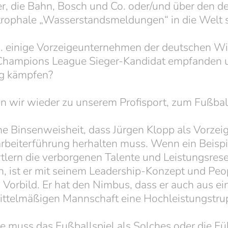
r, die Bahn, Bosch und Co. oder/und über den d
strophale „Wasserstandsmeldungen“ in die Welt 
. B. einige Vorzeigeunternehmen der deutschen Wi
Champions League Sieger-Kandidat empfanden u
eg kämpfen?
n wir wieder zu unserem Profisport, zum Fußbal
ne Binsenweisheit, dass Jürgen Klopp als Vorzeig
rbeiterführung herhalten muss. Wenn ein Beispi
tlern die verborgenen Talente und Leistungsres
, ist er mit seinem Leadership-Konzept und Peo
 Vorbild. Er hat den Nimbus, dass er auch aus ein
mittelmäßigen Mannschaft eine Hochleistungstr
e muss das Fußballspiel als Solches oder die F