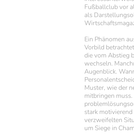
Fußballclub vor 
als Darstellungs
Wirtschaftsmagazi
Ein Phänomen aus 
Vorbild betrachte
die vom Abstieg 
wechseln. Manchma
Augenblick. Wann 
Personalentscheidu
Muster, wie der n
mitbringen muss. 
problemlösungsori
stark motivierend 
verzweifelten Sit
um Siege in Cham