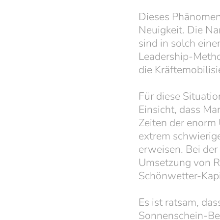
Dieses Phänomen i
Neuigkeit. Die Na
sind in solch einer
Leadership-Metho
die Kräftemobilis
Für diese Situati
Einsicht, dass M
Zeiten der enorm 
extrem schwierig
erweisen. Bei der
Umsetzung von Ra
Schönwetter-Kapit
Es ist ratsam, da
Sonnenschein-Bed