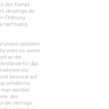
für den Kampf
t, derjenige der
r in Ordnung
ne nachhaltig
nd unsere gelebten
 Wie wäre es, wenn
eit an die
Vorstände für das
rnehmen viel
 wird bewusst auf
das erhebliche
e man darüber
ele, des
ur die Verträge