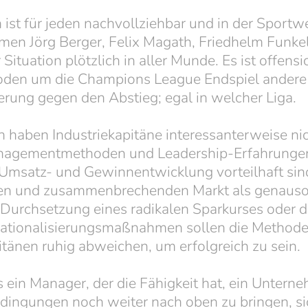
st für jeden nachvollziehbar und in der Sportwe
men Jörg Berger, Felix Magath, Friedhelm Funkel
 Situation plötzlich in aller Munde. Es ist offensi
den um die Champions League Endspiel andere s
ierung gegen den Abstieg; egal in welcher Liga.
on haben Industriekapitäne interessanterweise ni
anagementmethoden und Leadership-Erfahrungen.
Umsatz- und Gewinnentwicklung vorteilhaft sind
en und zusammenbrechenden Markt als genauso 
 Durchsetzung eines radikalen Sparkurses oder 
tionalisierungsmaßnahmen sollen die Methode
änen ruhig abweichen, um erfolgreich zu sein.
ss ein Manager, der die Fähigkeit hat, ein Untern
ingungen noch weiter nach oben zu bringen, si