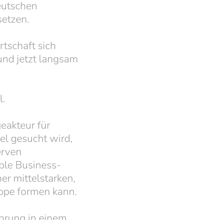
eutschen
setzen.
rtschaft sich
nd jetzt langsam
l.
eakteur für
el gesucht wird,
erven
ple Business-
er mittelstarken,
uppe formen kann.
ührung in einem