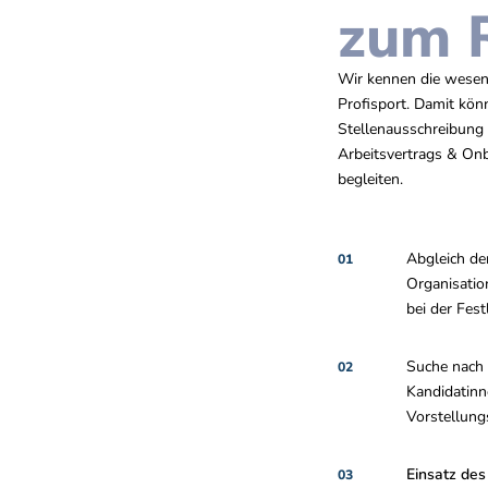
zum 
Wir kennen die wesen
Profisport. Damit kön
Stellenausschreibung
Arbeitsvertrags & On
begleiten.
Abgleich de
01
Organisatio
bei der Fes
Suche nach
02
Kandidatinn
Vorstellun
Einsatz de
03