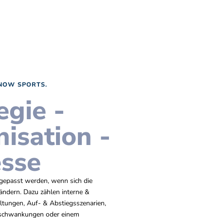
NOW SPORTS.
egie -
isation -
esse
gepasst werden, wenn sich die
dern. Dazu zählen interne &
ltungen, Auf- & Abstiegsszenarien,
schwankungen oder einem