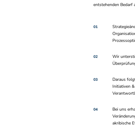
entstehenden Bedarf a
Strategieän
01
Organisati
Prozessopti
Wir unterstü
02
Überprüfung
Daraus folg
03
Initiativen
Verantwortl
Bei uns erha
04
Veränderung
akribische 