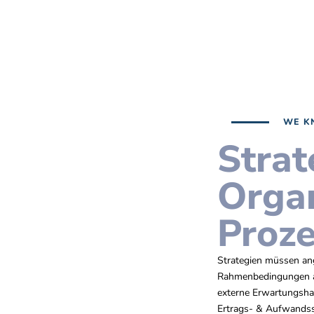
WE K
Strat
Organ
Proz
Strategien müssen an
Rahmenbedingungen än
externe Erwartungsha
Ertrags- & Aufwands