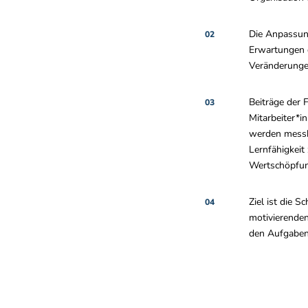
Die Anpassun
02
Erwartungen d
Veränderunge
Beiträge der 
03
Mitarbeiter*i
werden messb
Lernfähigkeit
Wertschöpfun
Ziel ist die S
04
motivierenden
den Aufgabe